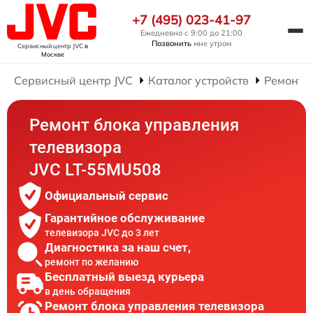
+7 (495) 023-41-97
Ежедневно с 9:00 до 21:00
Позвонить
мне утром
Сервисный центр JVC
в
Москве
Сервисный центр JVC
Каталог устройств
Ремонт 
Ремонт блока управления
телевизора
JVC LT-55MU508
Официальный сервис
Гарантийное обслуживание
телевизора JVC до 3 лет
Диагностика за наш счет,
ремонт по желанию
Бесплатный выезд курьера
в день обращения
Ремонт блока управления телевизора