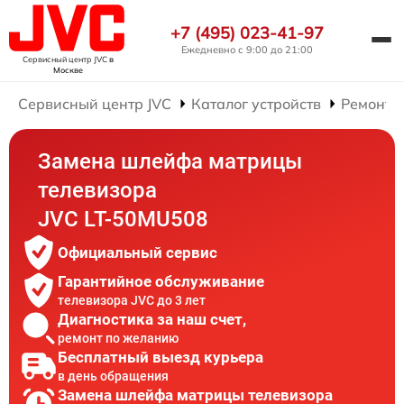
+7 (495) 023-41-97
Ежедневно с 9:00 до 21:00
Сервисный центр JVC
в
Москве
Сервисный центр JVC
Каталог устройств
Ремонт 
Замена шлейфа матрицы
телевизора
JVC LT-50MU508
Официальный сервис
Гарантийное обслуживание
телевизора JVC до 3 лет
Диагностика за наш счет,
ремонт по желанию
Бесплатный выезд курьера
в день обращения
Замена шлейфа матрицы телевизора