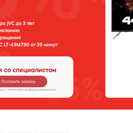
ра JVC до 3 лет
 желанию
бращения
C LT-43M790 от 35 минут
я со специалистом
Оставить заявку
есь c
политикой конфиденциальности