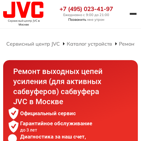
+7 (495) 023-41-97
Ежедневно с 9:00 до 21:00
Позвонить
мне утром
Сервисный центр JVC
в
Москве
Сервисный центр JVC
Каталог устройств
Ремонт 
Ремонт выходных цепей
усиления (для активных
сабвуферов) сабвуфера
JVC в Москве
Официальный сервис
Гарантийное обслуживание
до 3 лет
Диагностика за наш счет,