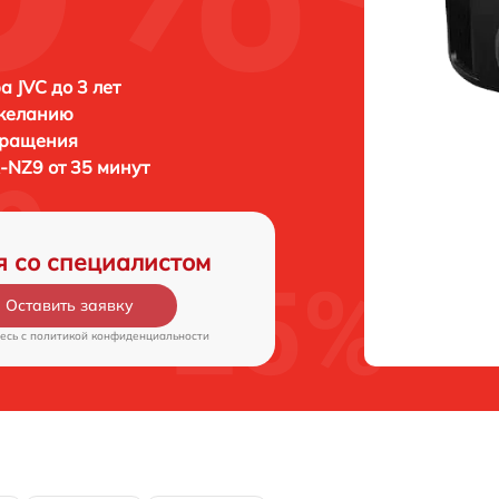
а JVC до 3 лет
 желанию
бращения
-NZ9 от 35 минут
я со специалистом
Оставить заявку
есь c
политикой конфиденциальности