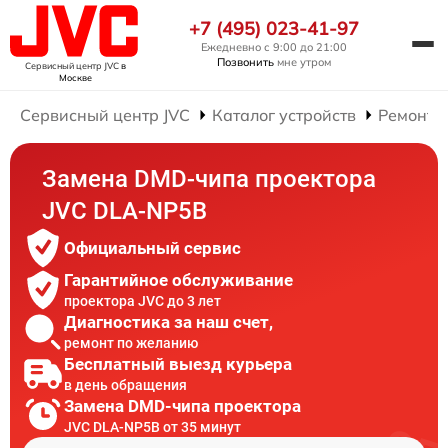
+7 (495) 023-41-97
Ежедневно с 9:00 до 21:00
Позвонить
мне утром
Сервисный центр JVC
в
Москве
Сервисный центр JVC
Каталог устройств
Ремонт 
Замена DMD-чипа проектора
JVC DLA-NP5B
Официальный сервис
Гарантийное обслуживание
проектора JVC до 3 лет
Диагностика за наш счет,
ремонт по желанию
Бесплатный выезд курьера
в день обращения
Замена DMD-чипа проектора
JVC DLA-NP5B от 35 минут