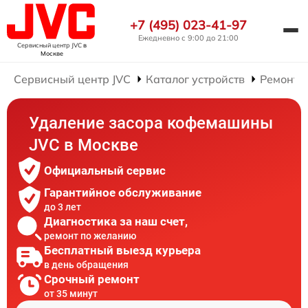
+7 (495) 023-41-97
Ежедневно с 9:00 до 21:00
Сервисный центр JVC
в
Москве
Сервисный центр JVC
Каталог устройств
Ремонт 
Удаление засора кофемашины
JVC в Москве
Официальный сервис
Гарантийное обслуживание
до 3 лет
Диагностика за наш счет,
ремонт по желанию
Бесплатный выезд курьера
в день обращения
Срочный ремонт
от 35 минут